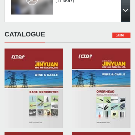
(11.3K47).
JYTOP CABLE participera à
la 119e Foire de Canton
(11.3L03)
CATALOGUE
Suite +