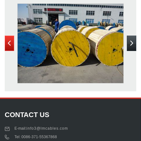
CONTACT US
E-mail:
info3@lmcables.com
Tel:
0086-371-55367868