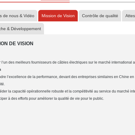
s de nous & Vidéo
Mission de Vision
Contrôle de qualité
Attes
che & Développement
ION DE VISION
 l’un des meilleurs fournisseurs de câbles électriques sur le marché international
n
indre l’excellence de la performance, devant des entreprises similaires en Chine en
ité.
éder la capacité opérationnelle robuste et la compétitivité au service du marché int
ciper à des efforts pour améliorer la qualité de vie pour le public.