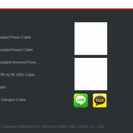
ulated Power Cable
sulated Power Cable
6~36kV XLPE Insulated Armored Power Cable
e TR-XLPE URD Cable
able
 Halogen Cable
e
Copyright ZHENGZHOU JINYUAN WIRE AND CABLE CO., LTD.