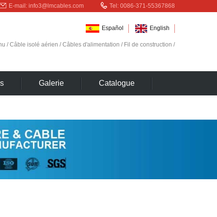
E-mail:
info3@lmcables.com
Tel: 0086-371-55367868
Español
English
nu
/
Câble isolé aérien
/
Câbles d'alimentation
/
Fil de construction
/
s
Galerie
Catalogue