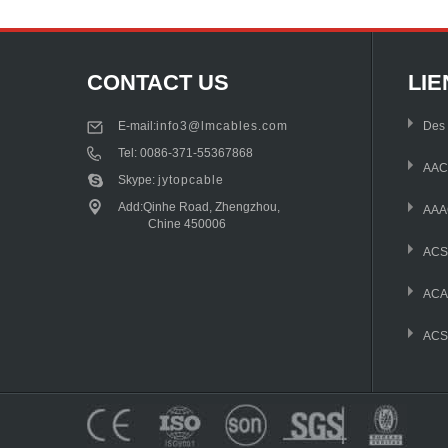
CONTACT US
LIE
E-mail:
info3@lmcables.com
Des 
Tel:
0086-371-55367868
AAC
Skype:
jytopcable
Add:Qinhe Road, Zhengzhou,
AAA
Chine 450006
AC
AC
ACS