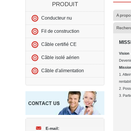
PRODUIT
A propo
Conducteur nu
Recher
Fil de construction
MISS
Câble certifié CE
Vision
Câble isolé aérien
Devenir
Missio
Câble d'alimentation
1. Atte
rentabil
2. Poss
3. Parti
E-mail: