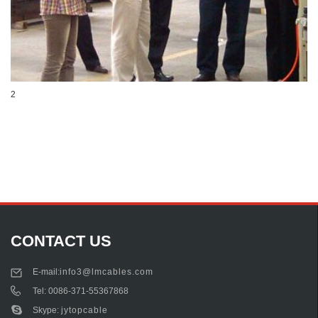
2
CONTACT US
E-mail:
info3@lmcables.com
Tel:
0086-371-55367868
Skype:
jytopcable