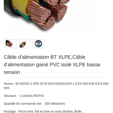
Câble d’alimentation BT XLPE,Câble
d'alimentation gainé PVC isolé XLPE basse
tension
Norme : IEC60502-2 VDE 0276-620 AS/NZS1429.1 ICEA S93-639 ICEA S94-
649
Structure : : Cu(Al)/XLPE/PVC
Quantité de commande min. : 300 M/bobines
Package : Fût en bois, Fût en bois en acier, Bobine, Boîte…