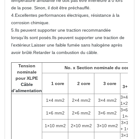
température ambiante ne doit pas être inférieure à 0 lors
de la pose. Sinon, il doit être préchauffé.
4.Excellentes performances électriques, résistance à la
corrosion chimique.
5.Ils peuvent supporter une traction recommandée
lorsqu’ils sont posés.Ils peuvent supporter une traction de
l’extérieur.Laisser une faible fumée sans halogène après
avoir brûlé.Retarder la combustion du câble.
Tension
No. x Section nominale du condu
nominale
pour
XLPE
1 core
2 core
3 core
Câble
3+1 cœ
d’alimentation
3×4 mm2
1×4 mm2
2×4 mm2
3×4 mm2
1×2,5 m
3×6 mm2
1×6 mm2
2×6 mm2
3×6 mm2
1×4 mm
3×10 m
1×10 mm2
2×10 mm2
3×10 mm2
+ 1×6 m
3×16 m