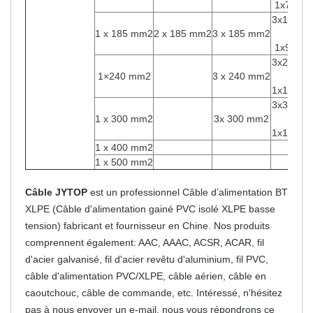
1x70mm
3x185m
1 x 185 mm2
2 x 185 mm2
3 x 185 mm2
+
1x95mm
3x240m
1×240 mm2
3 x 240 mm2
+
1x120m
3x300m
1 x 300 mm2
3x 300 mm2
+
1x150m
1 x 400 mm2
1 x 500 mm2
Câble JYTOP
est un professionnel Câble d’alimentation BT
XLPE (Câble d'alimentation gainé PVC isolé XLPE basse
tension) fabricant et fournisseur en Chine. Nos produits
comprennent également: AAC, AAAC, ACSR, ACAR, fil
d'acier galvanisé, fil d'acier revêtu d'aluminium, fil PVC,
câble d'alimentation PVC/XLPE, câble aérien, câble en
caoutchouc, câble de commande, etc. Intéressé, n'hésitez
pas à nous envoyer un e-mail, nous vous répondrons ce