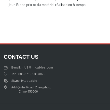
jour-là des prix et du matériel réalisables à temps!
CONTACT US
E-mail:
info3@lmcables.com
Tel:
0086-371-55367868
Skype:
jytopcable
Add:Qinhe Road, Zhengzhou,
Chine 450006